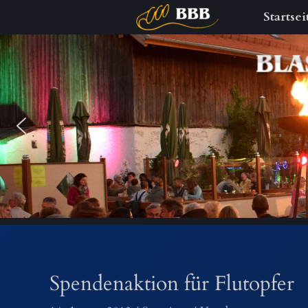
Startsei
Zum
Inhalt
springen
Spendenaktion für Flutopfer