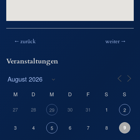
Beitragsnavigation
←
zurück
weiter
→
Veranstaltungen
M
D
M
D
F
S
S
27
28
30
31
1
29
2
9
3
4
6
7
8
5