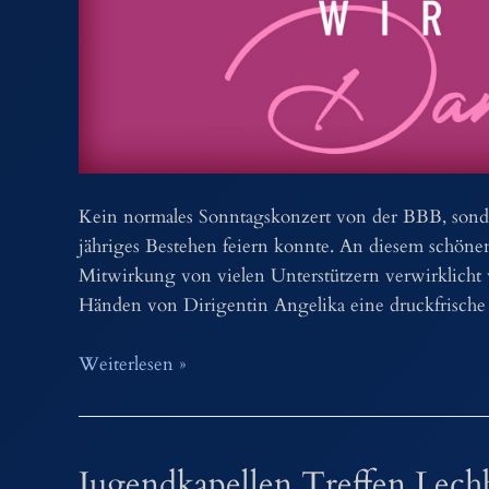
Kein normales Sonntagskonzert von der BBB, sondern
jähriges Bestehen feiern konnte. An diesem schön
Mitwirkung von vielen Unterstützern verwirklicht 
Händen von Dirigentin Angelika eine druckfrisch
CD
Weiterlesen »
Vorstellung
“Wir
sagen
Jugendkapellen Treffen Lech
Dankeschön