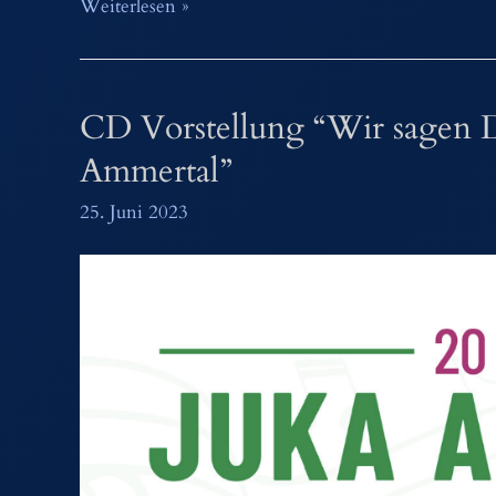
Mit
Weiterlesen »
Blasmusik
durch
Bayern
CD Vorstellung “Wir sagen D
–
BR
Ammertal”
Sendung
25. Juni 2023