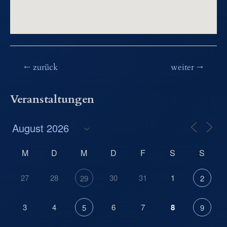
Beitragsnavigation
←
zurück
weiter
→
Veranstaltungen
M
D
M
D
F
S
S
27
28
30
31
1
29
2
3
4
6
7
8
5
9