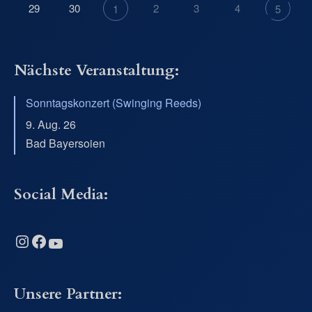
29
30
2
3
4
1
5
Nächste Veranstaltung:
Sonntagskonzert (Swinging Reeds)
9. Aug. 26
Bad Bayersoien
Social Media:
Instagram
Facebook
YouTube
Unsere Partner: