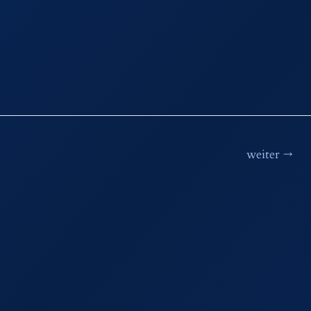
weiter
→