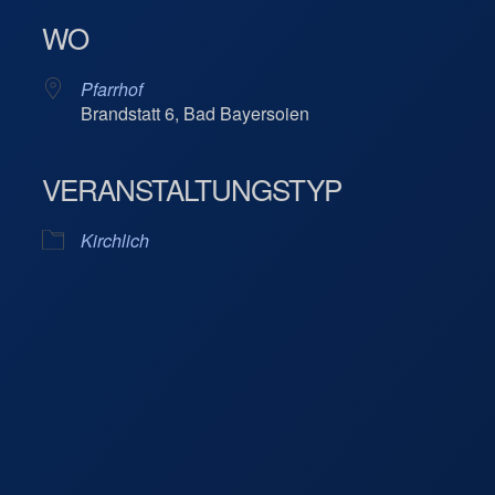
WO
Pfarrhof
Brandstatt 6, Bad Bayersoien
VERANSTALTUNGSTYP
Kalender
iCalendar
Kirchlich
- Bad Bayersoien
en