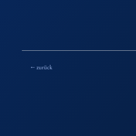
Beitragsnavigation
←
zurück