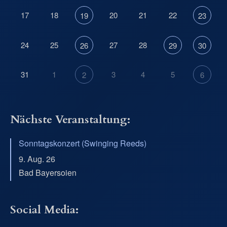
17
18
20
21
22
19
23
24
25
27
28
26
29
30
31
1
3
4
5
2
6
Nächste Veranstaltung:
Sonntagskonzert (Swinging Reeds)
9. Aug. 26
Bad Bayersoien
Social Media: