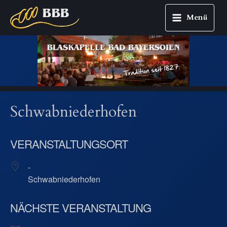
Menü
Main
Zum
Menu
Inhalt
springen
Schwabniederhofen
VERANSTALTUNGSORT
-
Schwabniederhofen
NÄCHSTE VERANSTALTUNG