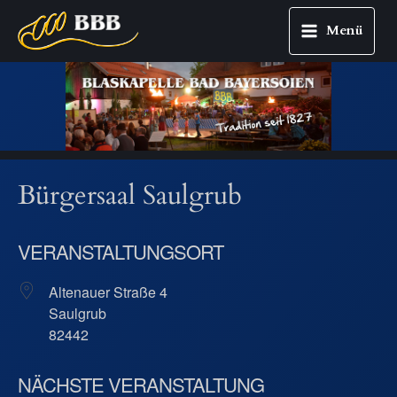
Menü
Main
Zum
Menu
Inhalt
springen
Bürgersaal Saulgrub
VERANSTALTUNGSORT
Altenauer Straße 4
Saulgrub
82442
NÄCHSTE VERANSTALTUNG