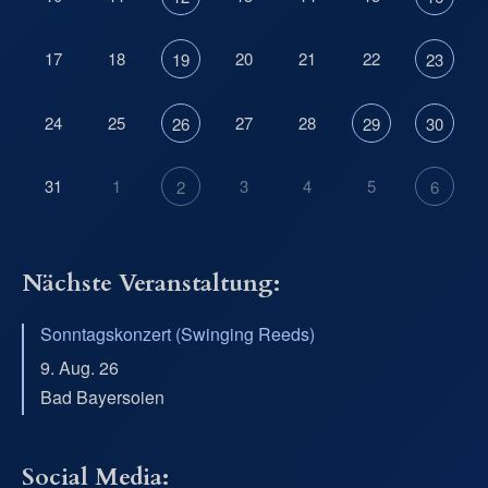
17
18
20
21
22
19
23
24
25
27
28
26
29
30
31
1
3
4
5
2
6
Nächste Veranstaltung:
Sonntagskonzert (Swinging Reeds)
9. Aug. 26
Bad Bayersoien
Social Media: