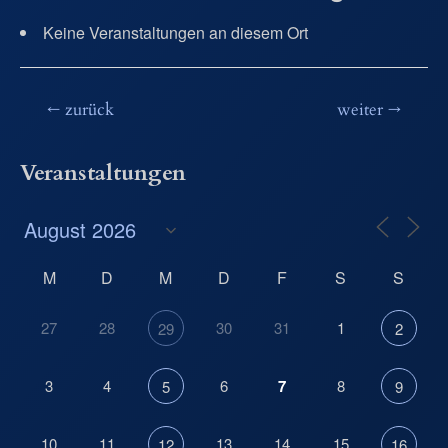
Keine Veranstaltungen an diesem Ort
Beitragsnavigation
←
zurück
weiter
→
Veranstaltungen
M
D
M
D
F
S
S
27
28
30
31
1
29
2
3
4
6
7
8
5
9
10
11
13
14
15
12
16