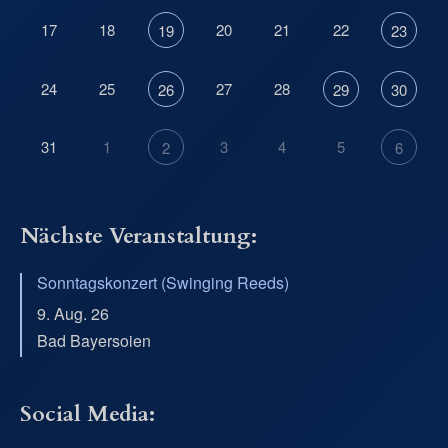
17
18
20
21
22
19
23
24
25
27
28
26
29
30
31
1
3
4
5
2
6
Nächste Veranstaltung:
Sonntagskonzert (Swinging Reeds)
9. Aug. 26
Bad Bayersoien
Social Media: