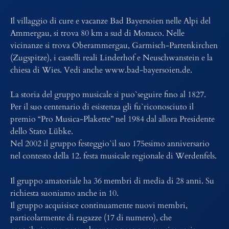
Il villaggio di cure e vacanze Bad Bayersoien nelle Alpi del
Ammergau, si trova 80 km a sud di Monaco. Nelle
vicinanze si trova Oberammergau, Garmisch-Partenkirchen
(Zugspitze), i castelli reali Linderhof e Neuschwanstein e la
chiesa di Wies. Vedi anche www.bad-bayersoien.de.
La storia del gruppo musicale si puo`seguire fino al 1827.
Per il suo centenario di esistenza gli fu`riconosciuto il
premio “Pro Musica-Plakette” nel 1984 dal allora Presidente
dello Stato Lübke.
Nel 2002 il gruppo festeggio`il suo 175esimo anniversario
nel contesto della 12. festa musicale regionale di Werdenfels.
Il gruppo amatoriale ha 36 membri di media di 28 anni. Su
richiesta suoniamo anche in 10.
Il gruppo acquisisce continuamente nuovi membri,
particolarmente di ragazze (17 di numero), che