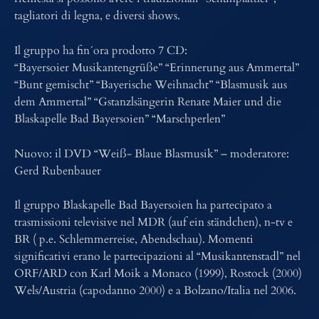
tagliatori di legna, e diversi shows.
Il gruppo ha fin´ora prodotto 7 CD:
“Bayersoier Musikantengrüße” “Erinnerung aus Ammertal”
“Bunt gemischt” “Bayerische Weihnacht” “Blasmusik aus
dem Ammertal” “Gstanzlsängerin Renate Maier und die
Blaskapelle Bad Bayersoien” “Marschperlen”
Nuovo: il DVD “Weiß- Blaue Blasmusik” – moderatore:
Gerd Rubenbauer
Il gruppo Blaskapelle Bad Bayersoien ha partecipato a
trasmissioni televisive nel MDR (auf ein ständchen), n-tv e
BR ( p.e. Schlemmerreise, Abendschau). Momenti
significativi erano le partecipazioni al “Musikantenstadl” nel
ORF/ARD con Karl Moik a Monaco (1999), Rostock (2000)
Wels/Austria (capodanno 2000) e a Bolzano/Italia nel 2006.