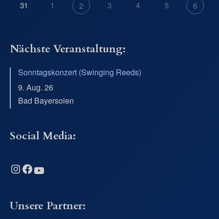
31
1
3
4
5
2
6
Nächste Veranstaltung:
Sonntagskonzert (Swinging Reeds)
9. Aug. 26
Bad Bayersoien
Social Media:
Instagram
Facebook
YouTube
Unsere Partner: