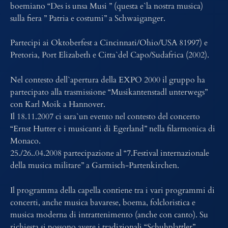
boemiano “Des is unsa Musi ” (questa e`la nostra musica)
sulla fiera ” Patria e costumi” a Schwaiganger.
Partecipi ai Oktoberfest a Cincinnati/Ohio/USA 81997) e
Pretoria, Port Elizabeth e Citta`del Capo/Sudafrica (2002).
Nel contesto dell`apertura della EXPO 2000 il gruppo ha
partecipato alla trasmissione “Musikantenstadl unterwegs”
con Karl Moik a Hannover.
Il 18.11.2007 ci sara`un evento nel contesto del concerto
“Ernst Hutter e i musicanti di Egerland” nella filarmonica di
Monaco.
25./26..04.2008 partecipazione al “7.Festival internazionale
della musica militare” a Garmisch-Partenkirchen.
Il programma della capella contiene tra i vari programmi di
concerti, anche musica bavarese, boema, folcloristica e
musica moderna di intrattenimento (anche con canto). Su
richiesta si possono avere i tradizionali “Schuhplattler”,