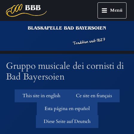
Menü
Main
Zum
Menu
Inhalt
springen
Gruppo musicale dei cornisti di
Bad Bayersoien
This site in english
Ce site en français
Esta página en español
Diese Seite auf Deutsch