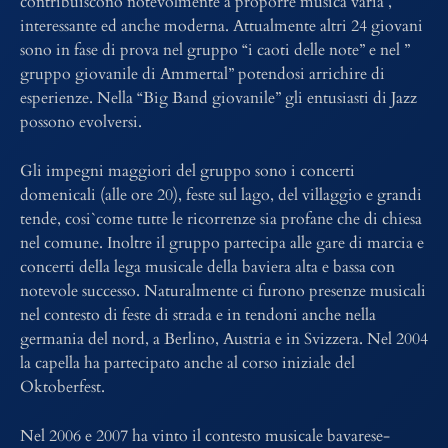
contribuiscono notevolmente a proporre musica varia ,
interessante ed anche moderna. Attualmente altri 24 giovani
sono in fase di prova nel gruppo “i caoti delle note” e nel ”
gruppo giovanile di Ammertal” potendosi arrichire di
esperienze. Nella “Big Band giovanile” gli entusiasti di Jazz
possono evolversi.
Gli impegni maggiori del gruppo sono i concerti
domenicali (alle ore 20), feste sul lago, del villaggio e grandi
tende, cosi`come tutte le ricorrenze sia profane che di chiesa
nel comune. Inoltre il gruppo partecipa alle gare di marcia e
concerti della lega musicale della baviera alta e bassa con
notevole successo. Naturalmente ci furono presenze musicali
nel contesto di feste di strada e in tendoni anche nella
germania del nord, a Berlino, Austria e in Svizzera. Nel 2004
la capella ha partecipato anche al corso iniziale del
Oktoberfest.
Nel 2006 e 2007 ha vinto il contesto musicale bavarese-