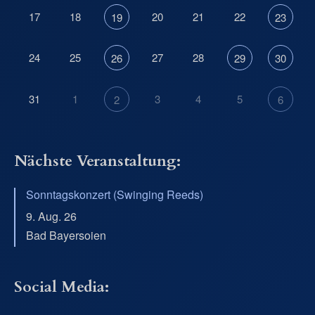
17
18
20
21
22
19
23
24
25
27
28
26
29
30
31
1
3
4
5
2
6
Nächste Veranstaltung:
Sonntagskonzert (Swinging Reeds)
9. Aug. 26
Bad Bayersoien
Social Media: