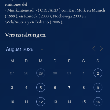
emisiones del
« Musikantenstadl » ( ORF/ARD ) con Karl Moik en Munich
( 1999 ), en Rostock ( 2000 ), Nochevieja 2000 en
Wels/Austria y en Bolzano ( 2006 ).
Veranstaltungen
M
D
M
D
F
S
S
27
28
30
31
1
29
2
3
4
6
7
8
5
9
10
11
13
14
15
12
16