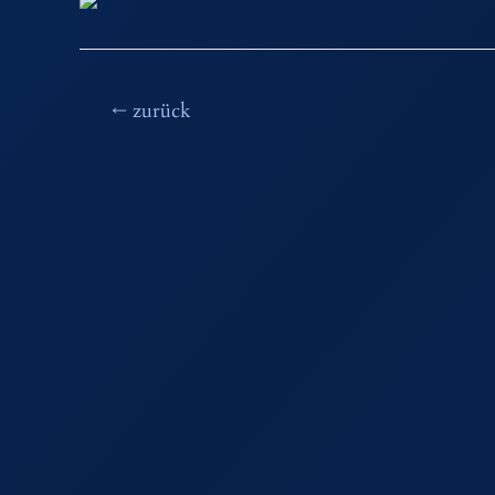
Beitragsnavigation
←
zurück