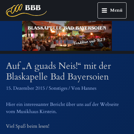
Menü
Main
Zum
Menu
Inhalt
springen
Auf „A guads Neis!“ mit der
Blaskapelle Bad Bayersoien
15. Dezember 2015
/
Sonstiges
/ Von
Hannes
Hier ein interessanter Bericht über uns
a
u
f
d
e
r
W
e
b
s
e
i
t
e
v
o
m
M
u
s
i
k
h
a
u
s
K
i
r
s
t
e
i
n
.
Viel Spaß beim lesen!