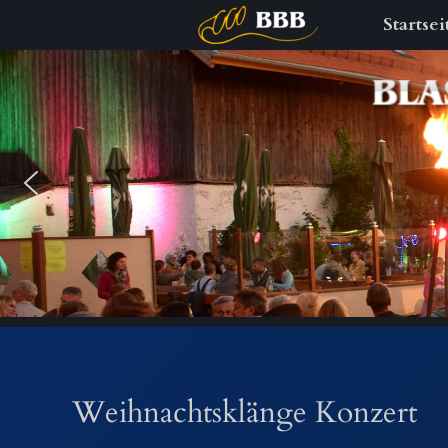
Startsei
Zum
Inhalt
springen
Weihnachtsklänge Konzert