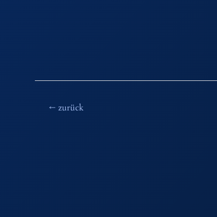
Beitragsnavigation
←
zurück