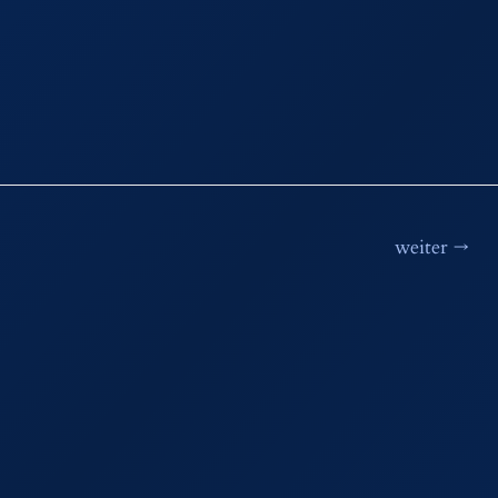
weiter
→