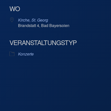
WO
Kirche, St. Georg
Brandstatt 4, Bad Bayersoien
VERANSTALTUNGSTYP
Kalender
iCalendar
Konzerte
org
- Bad Bayersoien
en