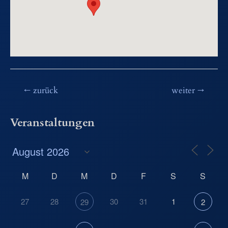
Beitragsnavigation
←
zurück
weiter
→
Veranstaltungen
M
D
M
D
F
S
S
27
28
30
31
1
29
2