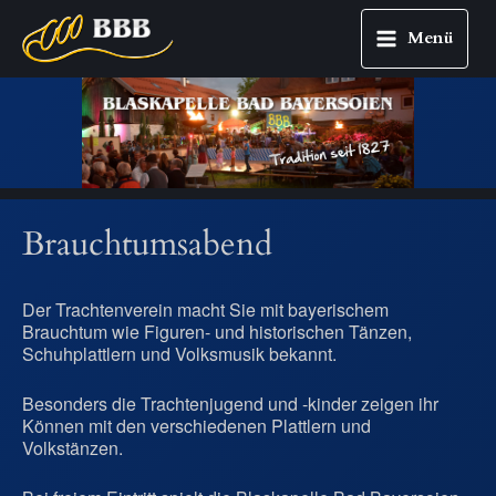
Menü
Main
Zum
Menu
Inhalt
springen
Brauchtumsabend
Der Trachtenverein macht Sie mit bayerischem
Brauchtum wie Figuren- und historischen Tänzen,
Schuhplattlern und Volksmusik bekannt.
Besonders die Trachtenjugend und -kinder zeigen ihr
Können mit den verschiedenen Plattlern und
Volkstänzen.