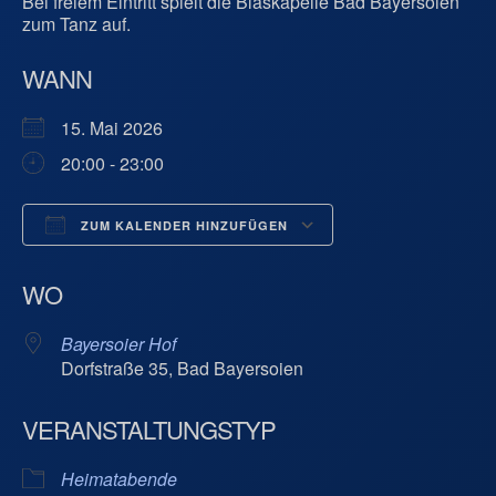
Bei freiem Eintritt spielt die Blaskapelle Bad Bayersoien
zum Tanz auf.
WANN
15. Mai 2026
20:00 - 23:00
ZUM KALENDER HINZUFÜGEN
ICS herunterladen
Google Kalend
WO
Bayersoier Hof
Dorfstraße 35, Bad Bayersoien
VERANSTALTUNGSTYP
Heimatabende