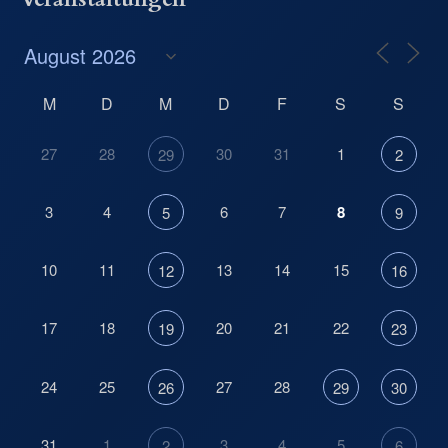
M
D
M
D
F
S
S
27
28
30
31
1
29
2
3
4
6
7
8
5
9
10
11
13
14
15
12
16
17
18
20
21
22
19
23
24
25
27
28
26
29
30
31
1
3
4
5
2
6