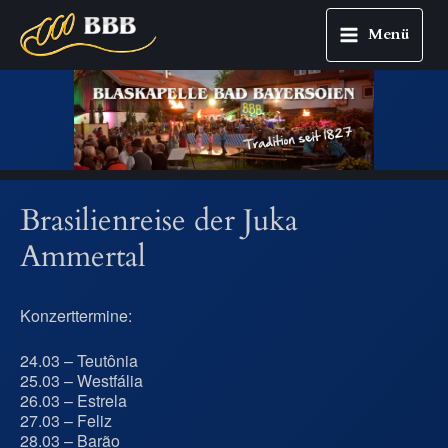
Menü
Main
Zum
Menu
Inhalt
springen
Brasilienreise der Juka
Ammertal
Konzerttermine:
24.03 – Teutônia
25.03 – Westfália
26.03 – Estrela
27.03 – Feliz
28.03 – Barão