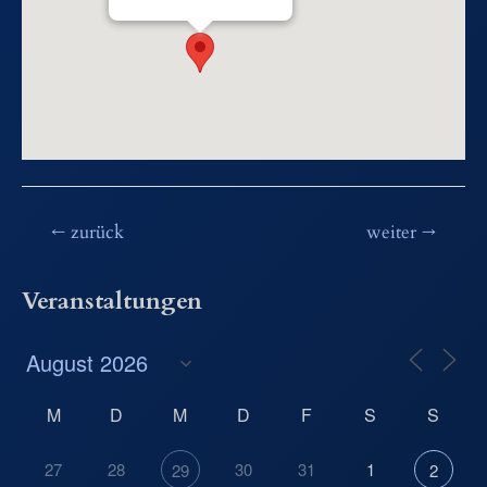
Beitragsnavigation
←
zurück
weiter
→
Veranstaltungen
M
D
M
D
F
S
S
27
28
30
31
1
29
2