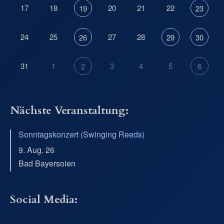
17
18
20
21
22
19
23
24
25
27
28
26
29
30
31
1
3
4
5
2
6
Nächste Veranstaltung:
Sonntagskonzert (Swinging Reeds)
9. Aug. 26
Bad Bayersoien
Social Media: