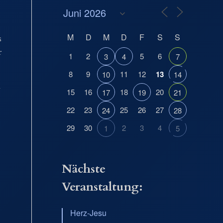
M
D
M
D
F
S
S
s
r
1
2
5
6
3
4
7
8
9
11
12
13
10
14
u
15
16
18
20
17
19
21
22
23
25
26
27
24
28
29
30
2
3
4
1
5
Nächste
Veranstaltung:
Herz-Jesu