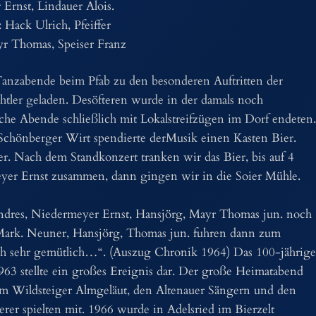
Ernst, Lindauer Alois.
: Hack Ulrich, Pfeiffer
r Thomas, Speiser Franz
anzabende beim Pfab zu den besonderen Auftritten der
htler geladen. Desöfteren wurde in der damals noch
che Abende schließlich mit Lokalstreifzügen im Dorf endeten.
Schönberger Wirt spendierte derMusik einen Kasten Bier.
r. Nach dem Standkonzert tranken wir das Bier, bis auf 4
er Ernst zusammen, dann gingen wir in die Soier Mühle.
Andres, Niedermeyer Ernst, Hansjörg, Mayr Thomas jun. noch
Mark. Neuner, Hansjörg, Thomas jun. fuhren dann zum
ch sehr gemütlich…“. (Auszug Chronik 1964) Das 100-jährige
63 stellte ein großes Ereignis dar. Der große Heimatabend
m Wildsteiger Almgeläut, den Altenauer Sängern und den
erer spielten mit. 1966 wurde in Adelsried im Bierzelt