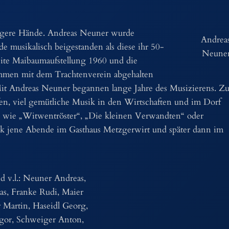
jüngere Hände. Andreas Neuner wurde
Andrea
musikalisch beigestanden als diese ihr 50-
Neune
eite Maibaumaufstellung 1960 und die
sammen mit dem Trachtenverein abgehalten
 Mit Andreas Neuner begannen lange Jahre des Musizierens. Z
fen, viel gemütliche Musik in den Wirtschaften und im Dorf
n wie „Witwentröster“, „Die kleinen Verwandten“ oder
k jene Abende im Gasthaus Metzgerwirt und später dann im
d v.l.: Neuner Andreas,
s, Franke Rudi, Maier
 Martin, Haseidl Georg,
gor, Schweiger Anton,