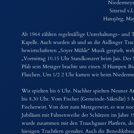
Niedermeyr 
Sitzend v.l.
Hansjörg, May
Ab 1964 zählten regelmäßige Unterhaltungs- und T
Kapelle. Auch wurden ab und an die Aidlinger Trac
bewirtschafteten „Soyer Mühle“ Musik gespielt, wel
„Vormittag 10.15 Uhr Standkonzert beim Jais. Der 
Pfab sein Metzger brachte uns einen 3l Humpen Bie
Flaschen. Um 1/2 2 Uhr kamen wir beim Niedermey
Wir spielten bis 6 Uhr. Nachher spielten Neuner 
bis 8.30 Uhr. Vom Fischer (Gemeinde-Säkridär) 5 
Fischerwirt. Von dort zum Metzgerwirt, es war no
Jubiläum mit Fahnenweihe der Schützen im Jahre 19
wurde zusammen mit den Trauchgauer Plattlern, de
hiesigen Trachtlern gestaltet. Auch die Benediktbeu