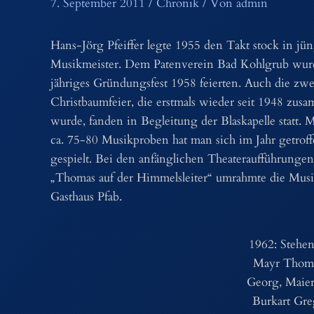
7. September 2011
/
Chronik
/ Von
admin
Hans-Jörg Pfeiffer legte 1955 den Takt stock in 
Musikmeister. Dem Patenverein Bad Kohlgrub wurde 
jähriges Gründungsfest 1958 feierten. Auch die zw
Christbaumfeier, die erstmals wieder seit 1948 zu
wurde, fanden in Begleitung der Blaskapelle statt.
ca. 75-80 Musikproben hat man sich im Jahr getrof
gespielt. Bei den anfänglichen Theateraufführunge
„Thomas auf der Himmelsleiter“ umrahmte die Musi
Gasthaus Pfab.
1962: Stehen
Mayr Thoma
Georg, Maier
Burkart Gre