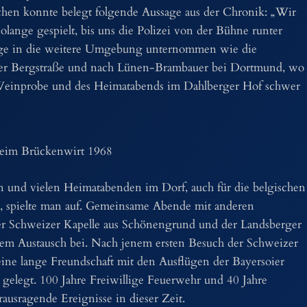
chen konnte belegt folgende Aussage aus der Chronik: „Wir
lange gespielt, bis uns die Polizei von der Bühne runter
lüge in die weitere Umgebung unternommen wie die
der Bergstraße und nach Lünen-Brambauer bei Dortmund, wo
 Weinprobe und des Heimatabends im Dahlberger Hof schwer
beim Brückenwirt 1968
 und vielen Heimatabenden im Dorf, auch für die belgischen
en, spielte man auf. Gemeinsame Abende mit anderen
der Schweizer Kapelle aus Schönengrund und der Landsberger
em Austausch bei. Nach jenem ersten Besuch der Schweizer
eine lange Freundschaft mit den Ausflügen der Bayersoier
elegt. 100 Jahre Freiwillige Feuerwehr und 40 Jahre
rausragende Ereignisse in dieser Zeit.