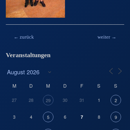
Beitragsnavigation
←
zurück
weiter
→
Veranstaltungen
M
D
M
D
F
S
S
27
28
30
31
1
29
2
3
4
6
7
8
5
9