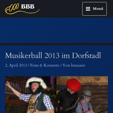
Menü
Main
Zum
Menu
Inhalt
springen
Musikerball 2013 im Dorfstadl
2. April 2013
/
Feste & Konzerte
/ Von
bneuner