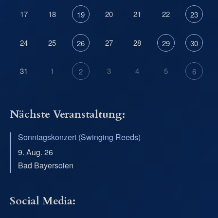
17
18
20
21
22
19
23
24
25
27
28
26
29
30
31
1
3
4
5
2
6
Nächste Veranstaltung:
Sonntagskonzert (Swinging Reeds)
9. Aug. 26
Bad Bayersoien
Social Media: