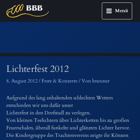
Menü
Main
Zum
Menu
Inhalt
springen
Lichterfest 2012
8. August 2012
/
Feste & Konzerte
/ Von
bneuner
Aufgrund des lang anhaltenden schlechten Wetters
entschieden wir uns dafür unser
Lichterfest in den Dorfstadl zu verlegen.
Von kleinen Teelichtern über Lichterketten bis zu großen
Feuerschalen, überall funkelte und glänzten Lichter hervor.
Die Kindergruppe des Trachtenvereins zeigte ihr Können