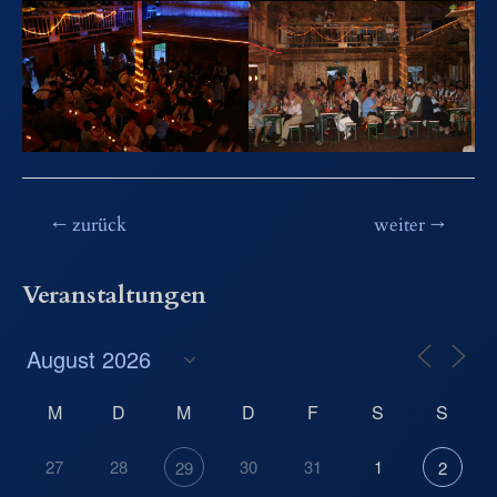
Beitragsnavigation
←
zurück
weiter
→
Veranstaltungen
M
D
M
D
F
S
S
27
28
30
31
1
29
2