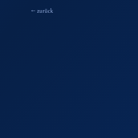
Beitragsnavigation
←
zurück