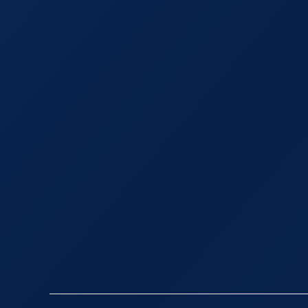
ICS herunterladen
Google 
See
Seeweg 104 -
Veranstaltun