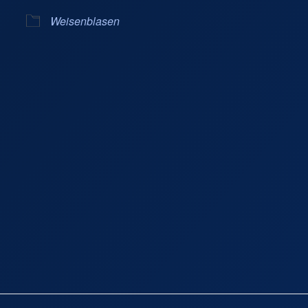
Kalender
iCalendar
Weisenblasen
 Bad Bayersoien
gen