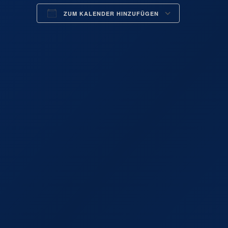
ZUM KALENDER HINZUFÜGEN
ICS herunterladen
Google 
See
Seeweg 104 -
Veranstaltun