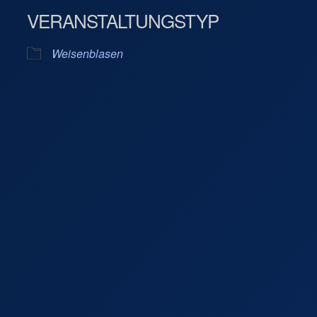
VERANSTALTUNGSTYP
Kalender
iCalendar
Weisenblasen
 Bad Bayersoien
gen