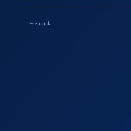
Beitragsnavigation
←
zurück