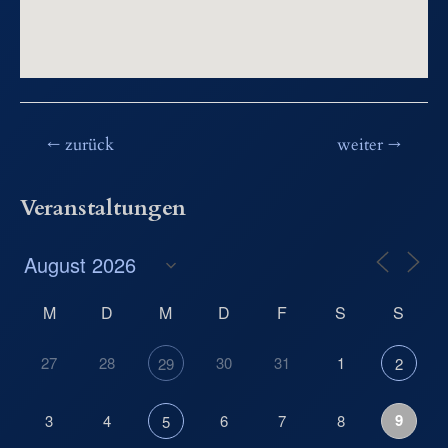
Beitragsnavigation
←
zurück
weiter
→
Veranstaltungen
M
D
M
D
F
S
S
27
28
30
31
1
29
2
9
3
4
6
7
8
5