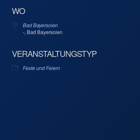
WO
Bad Bayersoien
-, Bad Bayersoien
VERANSTALTUNGSTYP
Kalender
iCalendar
Feste und Feiern
yersoien
Bayersoien
altungen