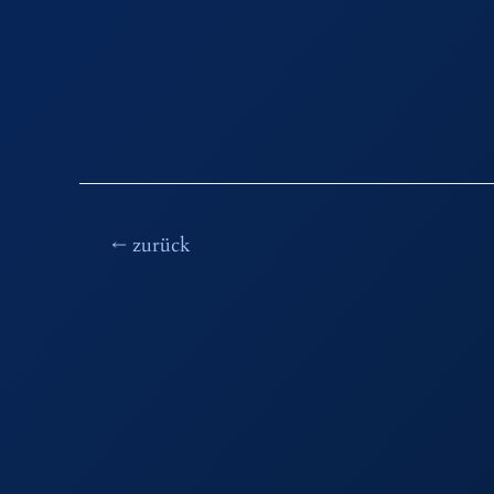
Beitragsnavigation
←
zurück