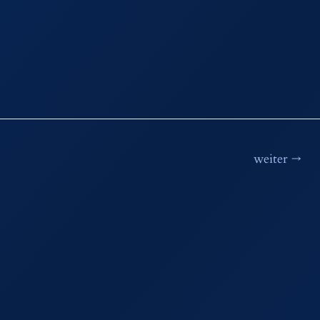
weiter
→