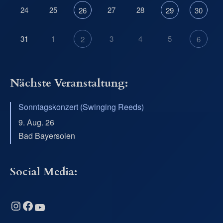
24
25
27
28
26
29
30
31
1
3
4
5
2
6
Nächste Veranstaltung:
Sonntagskonzert (Swinging Reeds)
9. Aug. 26
Bad Bayersoien
Social Media:
Instagram
Facebook
YouTube