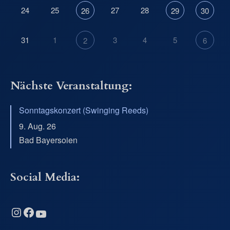
24
25
27
28
26
29
30
31
1
3
4
5
2
6
Nächste Veranstaltung:
Sonntagskonzert (Swinging Reeds)
9. Aug. 26
Bad Bayersoien
Social Media:
Instagram
Facebook
YouTube