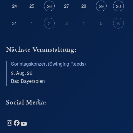
24
25
27
28
26
29
30
31
1
3
4
5
2
6
Nächste Veranstaltung:
Sonntagskonzert (Swinging Reeds)
9. Aug. 26
Bad Bayersoien
Social Media:
Instagram
Facebook
YouTube