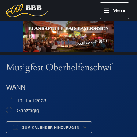
Menü
Main
Zum
Menu
Inhalt
springen
Musigfest Oberhelfenschwil
WANN
10. Juni 2023
Ganztägig
ZUM KALENDER HINZUFÜGEN