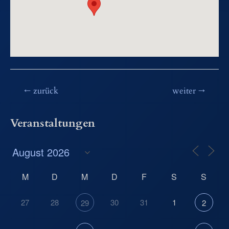
Beitragsnavigation
←
zurück
weiter
→
Veranstaltungen
M
D
M
D
F
S
S
27
28
30
31
1
29
2