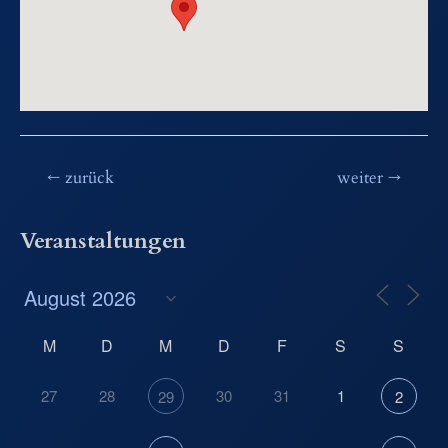
Beitragsnavigation
←
zurück
weiter
→
Veranstaltungen
M
D
M
D
F
S
S
27
28
30
31
1
29
2