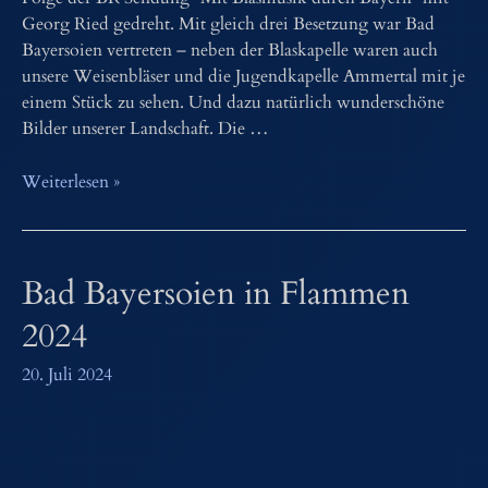
Georg Ried gedreht. Mit gleich drei Besetzung war Bad
Bayersoien vertreten – neben der Blaskapelle waren auch
unsere Weisenbläser und die Jugendkapelle Ammertal mit je
einem Stück zu sehen. Und dazu natürlich wunderschöne
Bilder unserer Landschaft. Die …
Mit
Weiterlesen »
Blasmusik
durch
Bayern
Bad Bayersoien in Flammen
–
BR
2024
Sendung
20. Juli 2024