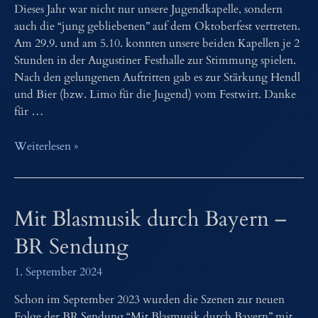
Dieses Jahr war nicht nur unsere Jugendkapelle, sondern
auch die “jung gebliebenen” auf dem Oktoberfest vertreten.
Am 29.9. und am 5.10. konnten unsere beiden Kapellen je 2
Stunden in der Augustiner Festhalle zur Stimmung spielen.
Nach den gelungenen Auftritten gab es zur Stärkung Hendl
und Bier (bzw. Limo für die Jugend) vom Festwirt. Danke
für …
Oktoberfest
Weiterlesen »
2024
Mit Blasmusik durch Bayern –
BR Sendung
1. September 2024
Schon im September 2023 wurden die Szenen zur neuen
Folge der BR Sendung “Mit Blasmusik durch Bayern” mit