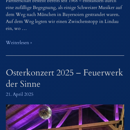
Partnerschaft besteht bereits seit 1968 – entstanden durch
eine zufällige Begegnung, als einige Schweizer Musiker auf
dem Weg nach München in Bayersoien gestrandet waren.
Auf dem Weg legten wir einen Zwischenstopp in Lindau
ein, wo …
Ausflug
Weiterlesen »
nach
Schönengrund
–
Osterkonzert 2025 – Feuerwerk
Besuch
bei
der Sinne
Freunden
21. April 2025