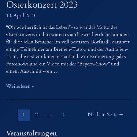
Osterkonzert 2023
Dankeschön
–
10. April 2023
20
Jahre
“Oh wie herrlich ist das Leben”- so war das Motto des
Juka
Osterkonzerts und so waren es auch zwei herrliche Stunden
Ammertal”
für die vielen Besucher im voll besetzten Dorfstadl, darunter
einige Teilnehmer am Bremen-Tattoo und der Australien-
Tour, die erst vor kurzem stattfand. Zur Erinnerung gab’s
Fotoshows und ein Video mit der “Bayern-Show” und
einem Ausschnitt vom …
Osterkonzert
Weiterlesen »
2023
Seitennummerierung
1
2
…
4
Nächste Seite
→
der
Beiträge
Veranstaltungen