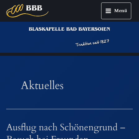
Menü
Main
Zum
Menu
Inhalt
springen
Aktuelles
Ausflug nach Schönengrund –