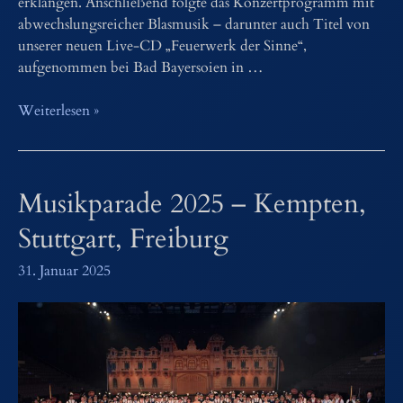
erklangen. Anschließend folgte das Konzertprogramm mit
abwechslungsreicher Blasmusik – darunter auch Titel von
unserer neuen Live-CD „Feuerwerk der Sinne“,
aufgenommen bei Bad Bayersoien in …
Osterkonzert
Weiterlesen »
2025
–
Feuerwerk
Musikparade 2025 – Kempten,
der
Sinne
Stuttgart, Freiburg
31. Januar 2025