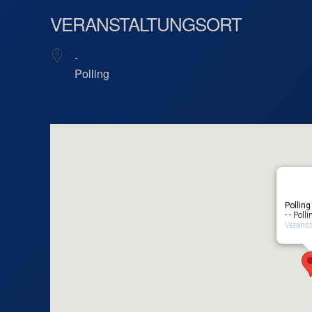
VERANSTALTUNGSORT
-
Polling
Polling
- - Polli
Verans