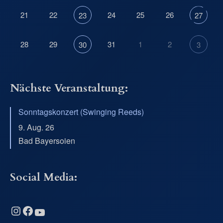
21
22
24
25
26
23
27
28
29
31
1
2
30
3
Nächste Veranstaltung:
Sonntagskonzert (Swinging Reeds)
9. Aug. 26
Bad Bayersoien
Social Media:
Instagram
Facebook
YouTube