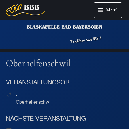
Menü
Main
Zum
Menu
Inhalt
springen
Oberhelfenschwil
VERANSTALTUNGSORT
-
Oberhelfenschwil
NÄCHSTE VERANSTALTUNG