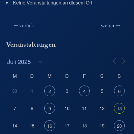
Keine Veranstaltungen an diesem Ort
Beitragsnavigation
←
zurück
weiter
→
Veranstaltungen
M
D
M
D
F
S
S
30
1
3
5
2
4
6
7
8
10
11
12
9
13
14
15
17
18
19
16
20