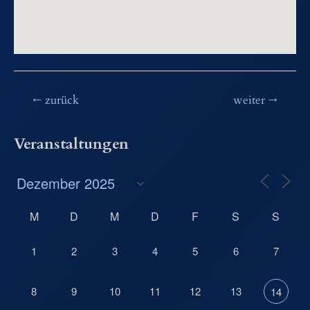
Beitragsnavigation
←
zurück
weiter
→
Veranstaltungen
M
D
M
D
F
S
S
1
2
3
4
5
6
7
8
9
10
11
12
13
14