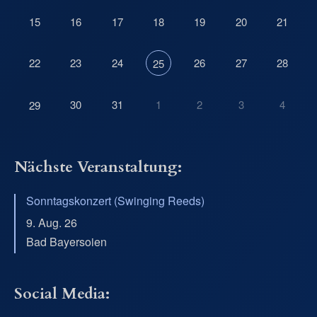
15
16
17
18
19
20
21
22
23
24
26
27
28
25
30
31
1
2
3
4
29
Nächste Veranstaltung:
Sonntagskonzert (Swinging Reeds)
9. Aug. 26
Bad Bayersoien
Social Media: