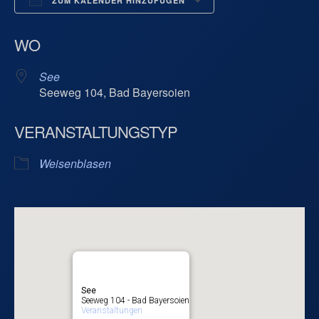
ZUM KALENDER HINZUFÜGEN
ICS herunterladen
Google Kalend
WO
See
Seeweg 104, Bad Bayersoien
VERANSTALTUNGSTYP
Weisenblasen
See
Seeweg 104 - Bad Bayersoien
Veranstaltungen