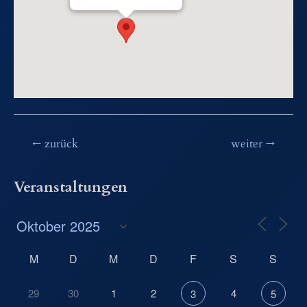
Beitragsnavigation
←
zurück
weiter
→
Veranstaltungen
M
D
M
D
F
S
S
29
30
1
2
4
3
5