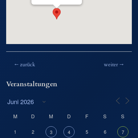
Beitragsnavigation
←
zurück
weiter
→
Veranstaltungen
M
D
M
D
F
S
S
1
2
5
6
3
4
7