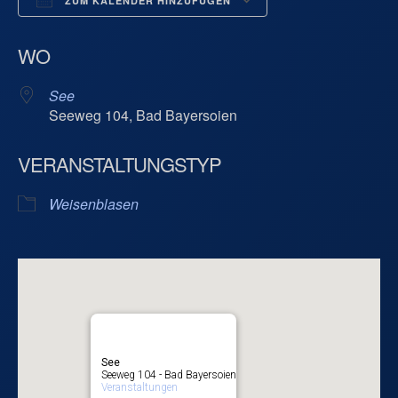
ZUM KALENDER HINZUFÜGEN
ICS herunterladen
Google Kalend
WO
See
Seeweg 104, Bad Bayersoien
VERANSTALTUNGSTYP
Weisenblasen
See
Seeweg 104 - Bad Bayersoien
Veranstaltungen