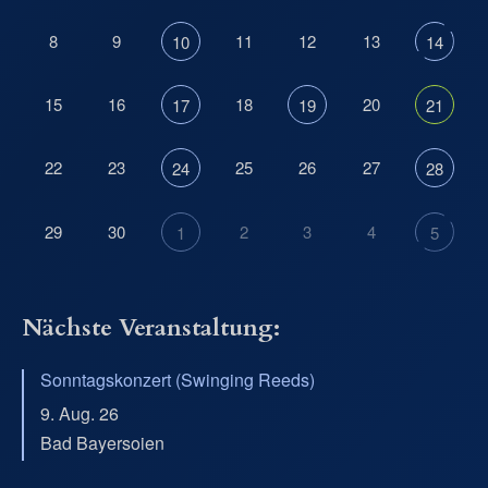
8
9
11
12
13
10
14
15
16
18
20
17
19
21
22
23
25
26
27
24
28
29
30
2
3
4
1
5
Nächste Veranstaltung:
Sonntagskonzert (Swinging Reeds)
9. Aug. 26
Bad Bayersoien