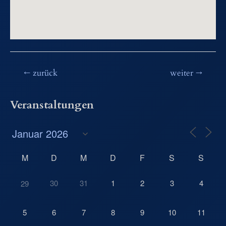
Beitragsnavigation
←
zurück
weiter
→
Veranstaltungen
M
D
M
D
F
S
S
30
31
1
2
3
4
29
5
6
7
8
9
10
11