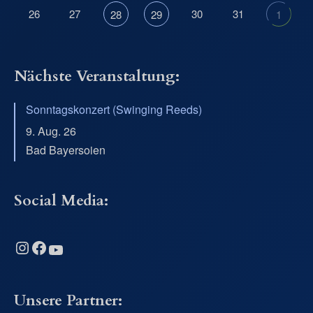
26
27
30
31
28
29
1
Nächste Veranstaltung:
Sonntagskonzert (Swinging Reeds)
9. Aug. 26
Bad Bayersoien
Social Media:
Instagram
Facebook
YouTube
Unsere Partner: