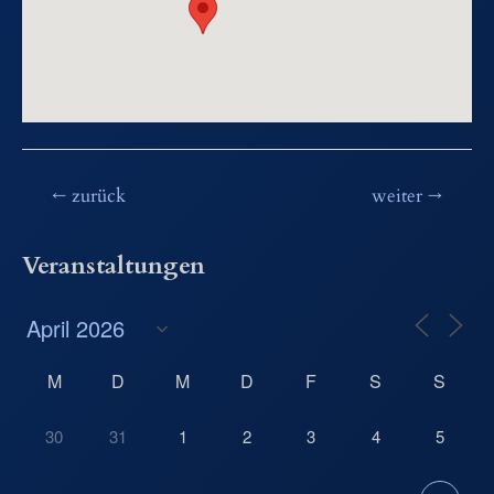
Beitragsnavigation
←
zurück
weiter
→
Veranstaltungen
M
D
M
D
F
S
S
30
31
1
2
3
4
5