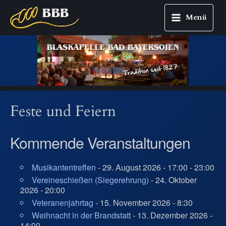
Menü
Main
Zum
Menu
Inhalt
springen
Feste und Feiern
Kommende Veranstaltungen
Musikantentreffen
- 29. August 2026 - 17:00 - 23:00
Vereineschießen (Siegerehrung)
- 24. Oktober
2026 - 20:00
Veteranenjahrtag
- 15. November 2026 - 8:30
Weihnacht in der Brandstatt
- 13. Dezember 2026 -
14:00