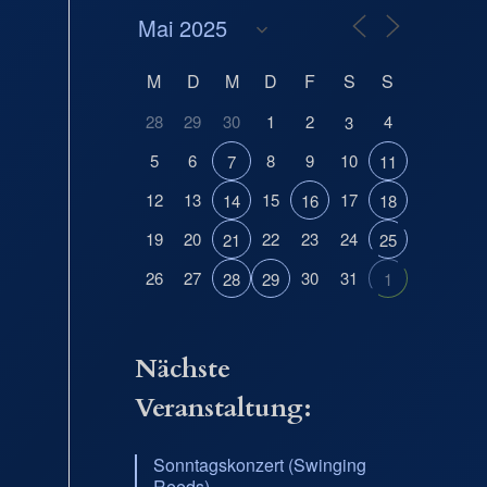
M
D
M
D
F
S
S
28
29
30
1
2
4
3
5
6
8
9
10
7
11
12
13
15
17
14
16
18
19
20
22
23
24
21
25
26
27
30
31
28
29
1
Nächste
Veranstaltung:
Sonntagskonzert (Swinging
Reeds)