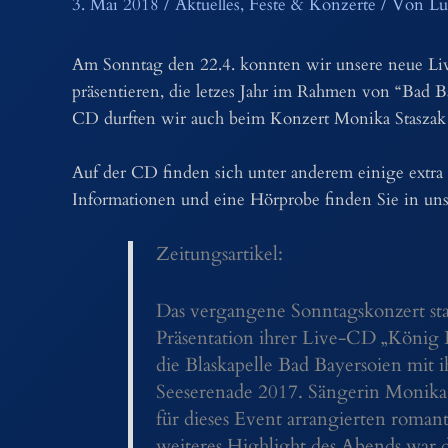
3. Mai 2018
/
Aktuelles
,
Feste & Konzerte
/ Von
Lu
Am Sonntag den 22.4. konnten wir unsere neue L
präsentieren, die letzes Jahr im Rahmen von “Bad
CD durften wir auch beim Konzert Monika Staszak b
Auf der CD finden sich unter anderem einige extra
Informationen und eine Hörprobe finden Sie in u
Zeitungsartikel:
Das vergangene Sonntagskonzert st
Präsentation ihrer Live-CD „König
die Blaskapelle Bad Bayersoien mit
Seeserenade 2017. Sängerin Monika S
für dieses Event arrangierten roman
weiteres Highlight des Abends war 