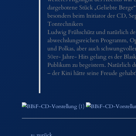
dargebotene Stück „Geliebte Berge“
besonders beim Initiator der CD, S
Tontechnikers
Ludwig Frühschütz und natürlich d
abwechslungsreichen Programm, Op
und Polkas, aber auch schwungvoll
50er- Jahre- Hits gelang es der Blas
Publikum zu begeistern. Natürlich 
– der Kini hätte seine Freude gehabt
Beitragsnavigation
←
zurück