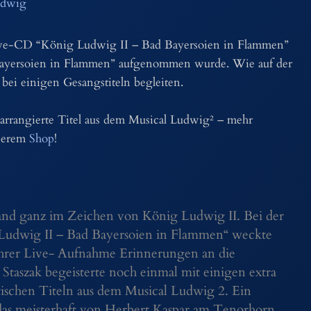
dwig
ive-CD “König Ludwig II – Bad Bayersoien in Flammen”
 Bayersoien in Flammen” aufgenommen wurde. Wie auf der
ei einigen Gesangstiteln begleiten.
 arrangierte Titel aus dem Musical Ludwig² – mehr
nserem
Shop
!
and ganz im Zeichen von König Ludwig II. Bei der
 Ludwig II – Bad Bayersoien in Flammen“ weckte
 ihrer Live- Aufnahme Erinnerungen an die
taszak begeisterte noch einmal mit einigen extra
tischen Titeln aus dem Musical Ludwig 2. Ein
das meisterhaft von Herbert Kaspar am Tenorhorn