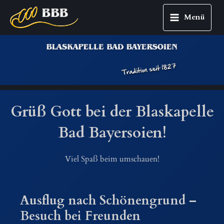
Menü
Main
Zum
Menu
Inhalt
springen
Grüß Gott bei der Blaskapelle
Bad Bayersoien!
Viel Spaß beim umschauen!
Ausflug nach Schönengrund –
Besuch bei Freunden