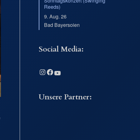
Sonntagskonzert (Swinging
Reeds)
9. Aug. 26
Bad Bayersoien
Social Media:
Instagram
Facebook
YouTube
Unsere Partner:
e